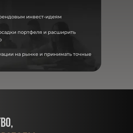
трендовым инвест-идеям
осадки портфеля и расширить
ю
туации на рынке и принимать точные
во,