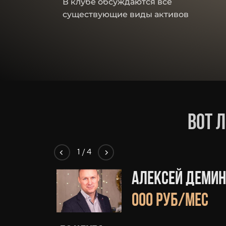
В клубе обсуждаются все
существующие виды активов
вот 
1
/
4
Алексей Демин,
000 руб/мес