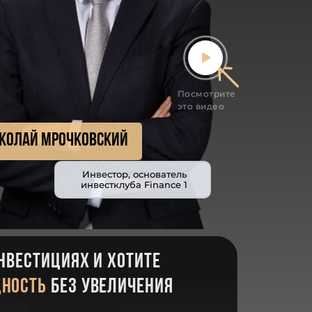
Посмотрите
это видео
колай мрочковский
Инвестор, основатель
инвестклуба Finance 1
нвестициях и хотите
дность
без увеличения