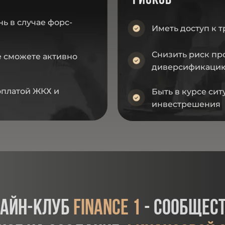
рисков
ь в случае форс-
Иметь доступ к 
Снизить риск пр
не сможете активно
диверсификаци
оплатой ЖКХ и
Быть в курсе си
инвестрешения
лайн-клуб
finance 1
- сообщест