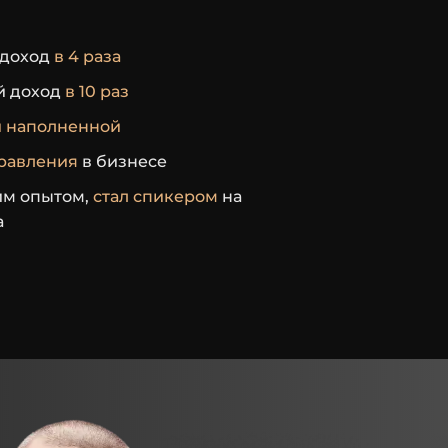
До клуба
 доход
в 4 раза
Активны
й доход
в 10 раз
Пассивн
и наполненной
Желани
равления
в бизнесе
развив
им опытом,
стал спикером
на
а